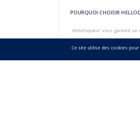
POURQUOI CHOISIR HELLO
HelloDepann' vous garantit un d
Ce site utilise des cookies pour
COMMENT RESERVER UN RE
QUELS SONT LES MOYENS D
QUELLES SONT NOS ZONES 
LES INTERVENTIONS SONT-