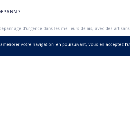
DEPANN ?
épannage d'urgence dans les meilleurs délais, avec des artisans 
 améliorer votre navigation. en poursuivant, vous en acceptez l'ut
NDEZ-VOUS ?
E PAIEMENT ACCEPTES ?
D'INTERVENTION ?
ELLES GARANTIES ?